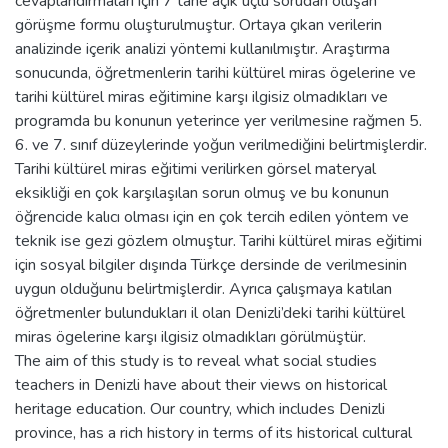
cevaplandırmaları için 7 tane açık uçlu sorudan oluşan
görüşme formu oluşturulmuştur. Ortaya çıkan verilerin
analizinde içerik analizi yöntemi kullanılmıştır. Araştırma
sonucunda, öğretmenlerin tarihi kültürel miras ögelerine ve
tarihi kültürel miras eğitimine karşı ilgisiz olmadıkları ve
programda bu konunun yeterince yer verilmesine rağmen 5.
6. ve 7. sınıf düzeylerinde yoğun verilmediğini belirtmişlerdir.
Tarihi kültürel miras eğitimi verilirken görsel materyal
eksikliği en çok karşılaşılan sorun olmuş ve bu konunun
öğrencide kalıcı olması için en çok tercih edilen yöntem ve
teknik ise gezi gözlem olmuştur. Tarihi kültürel miras eğitimi
için sosyal bilgiler dışında Türkçe dersinde de verilmesinin
uygun olduğunu belirtmişlerdir. Ayrıca çalışmaya katılan
öğretmenler bulundukları il olan Denizli’deki tarihi kültürel
miras ögelerine karşı ilgisiz olmadıkları görülmüştür.
The aim of this study is to reveal what social studies
teachers in Denizli have about their views on historical
heritage education. Our country, which includes Denizli
province, has a rich history in terms of its historical cultural