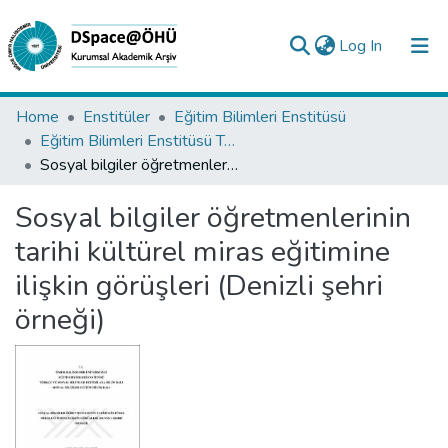
(current)
Log In
Collections
Home
Enstitüler
Eğitim Bilimleri Enstitüsü
Eğitim Bilimleri Enstitüsü Tez Koleksiyonu
All of DSpace
Sosyal bilgiler öğretmenlerinin tarihi kültürel miras eğitimine ilişkin görüşleri (Denizli şehri örneği)
Statistics
Sosyal bilgiler öğretmenlerinin
Analyze
tarihi kültürel miras eğitimine
Request/Question
ilişkin görüşleri (Denizli şehri
örneği)