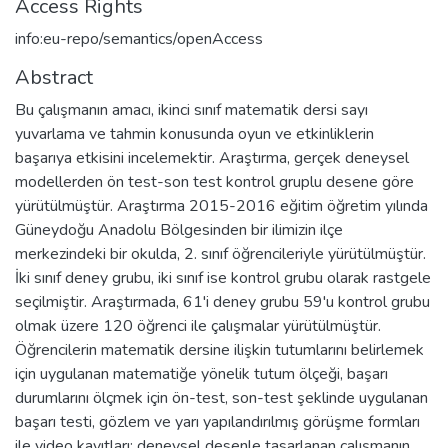
Access Rights
info:eu-repo/semantics/openAccess
Abstract
Bu çalışmanın amacı, ikinci sınıf matematik dersi sayı
yuvarlama ve tahmin konusunda oyun ve etkinliklerin
başarıya etkisini incelemektir. Araştırma, gerçek deneysel
modellerden ön test-son test kontrol gruplu desene göre
yürütülmüştür. Araştırma 2015-2016 eğitim öğretim yılında
Güneydoğu Anadolu Bölgesinden bir ilimizin ilçe
merkezindeki bir okulda, 2. sınıf öğrencileriyle yürütülmüştür.
İki sınıf deney grubu, iki sınıf ise kontrol grubu olarak rastgele
seçilmiştir. Araştırmada, 61'i deney grubu 59'u kontrol grubu
olmak üzere 120 öğrenci ile çalışmalar yürütülmüştür.
Öğrencilerin matematik dersine ilişkin tutumlarını belirlemek
için uygulanan matematiğe yönelik tutum ölçeği, başarı
durumlarını ölçmek için ön-test, son-test şeklinde uygulanan
başarı testi, gözlem ve yarı yapılandırılmış görüşme formları
ile video kayıtları; deneysel desenle tasarlanan çalışmanın