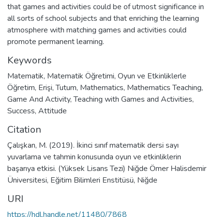
that games and activities could be of utmost significance in
all sorts of school subjects and that enriching the learning
atmosphere with matching games and activities could
promote permanent learning.
Keywords
Matematik
,
Matematik Öğretimi
,
Oyun ve Etkinliklerle
Öğretim
,
Erişi
,
Tutum
,
Mathematics
,
Mathematics Teaching
,
Game And Activity
,
Teaching with Games and Activities
,
Success
,
Attitude
Citation
Çalışkan, M. (2019). İkinci sınıf matematik dersi sayı
yuvarlama ve tahmin konusunda oyun ve etkinliklerin
başarıya etkisi. (Yüksek Lisans Tezi) Niğde Ömer Halisdemir
Üniversitesi, Eğitim Bilimleri Enstitüsü, Niğde
URI
https://hdl.handle.net/11480/7868