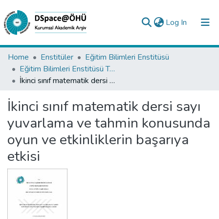
(current)
Log In
Collections
Home
Enstitüler
Eğitim Bilimleri Enstitüsü
Eğitim Bilimleri Enstitüsü Tez Koleksiyonu
All of DSpace
İkinci sınıf matematik dersi sayı yuvarlama ve tahmin konusunda oyun ve etkinliklerin başarıya etkisi
Statistics
İkinci sınıf matematik dersi sayı
Analyze
yuvarlama ve tahmin konusunda
Request/Question
oyun ve etkinliklerin başarıya
etkisi