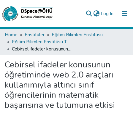
(current)
Log In
Collections
Home
Enstitüler
Eğitim Bilimleri Enstitüsü
Eğitim Bilimleri Enstitüsü Tez Koleksiyonu
All of DSpace
Cebirsel ifadeler konusunun öğretiminde web 2.0 araçları kullanımıyla altıncı sınıf öğrencilerinin matematik başarısına ve tutumuna etkisi
Statistics
Cebirsel ifadeler konusunun
Analyze
öğretiminde web 2.0 araçları
Request/Question
kullanımıyla altıncı sınıf
öğrencilerinin matematik
başarısına ve tutumuna etkisi