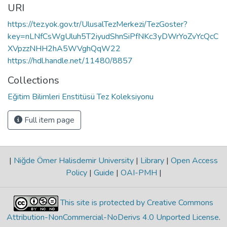
URI
https://tez.yok.gov.tr/UlusalTezMerkezi/TezGoster?
key=nLNfCsWgUluh5T2iyudShnSiPfNKc3yDWrYoZvYcQcC
XVpzzNHH2hA5WVghQqW22
https://hdl.handle.net/11480/8857
Collections
Eğitim Bilimleri Enstitüsü Tez Koleksiyonu
Full item page
|
Niğde Ömer Halisdemir University
|
Library
|
Open Access
Policy
|
Guide
|
OAI-PMH
|
This site is protected by Creative Commons
Attribution-NonCommercial-NoDerivs 4.0 Unported License
.