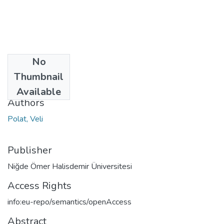
No
Date
Thumbnail
2023
Available
Authors
Polat, Veli
Publisher
Niğde Ömer Halisdemir Üniversitesi
Access Rights
info:eu-repo/semantics/openAccess
Abstract