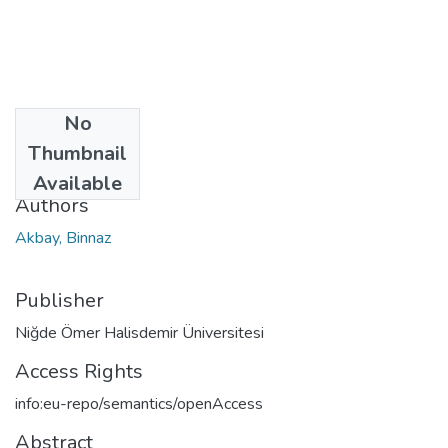
No
Date
Thumbnail
2024
Available
Authors
Akbay, Binnaz
Publisher
Niğde Ömer Halisdemir Üniversitesi
Access Rights
info:eu-repo/semantics/openAccess
Abstract