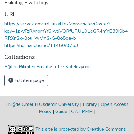
Psikoloji
,
Psychology
URI
https://tez.yok.gov.tr/UlusalTezMerkezi/TezGoster?
key=1pwTzRXnomYf6jwqVORfURU101eGR4mYB39iSb4
RRXnSxv8ou_WVmS-G-8o8qe-b
https://hdl.handle.net/11480/8753
Collections
Eğitim Bilimleri Enstitüsü Tez Koleksiyonu
Full item page
|
Niğde Ömer Halisdemir University
|
Library
|
Open Access
Policy
|
Guide
|
OAI-PMH
|
This site is protected by Creative Commons