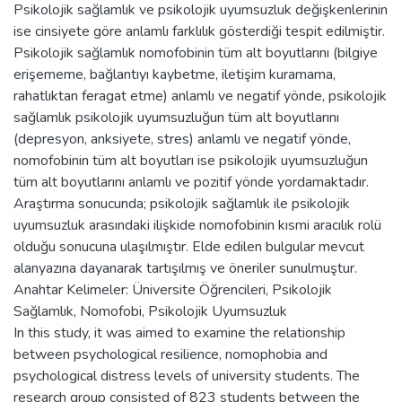
Psikolojik sağlamlık ve psikolojik uyumsuzluk değişkenlerinin
ise cinsiyete göre anlamlı farklılık gösterdiği tespit edilmiştir.
Psikolojik sağlamlık nomofobinin tüm alt boyutlarını (bilgiye
erişememe, bağlantıyı kaybetme, iletişim kuramama,
rahatlıktan feragat etme) anlamlı ve negatif yönde, psikolojik
sağlamlık psikolojik uyumsuzluğun tüm alt boyutlarını
(depresyon, anksiyete, stres) anlamlı ve negatif yönde,
nomofobinin tüm alt boyutları ise psikolojik uyumsuzluğun
tüm alt boyutlarını anlamlı ve pozitif yönde yordamaktadır.
Araştırma sonucunda; psikolojik sağlamlık ile psikolojik
uyumsuzluk arasındaki ilişkide nomofobinin kısmi aracılık rolü
olduğu sonucuna ulaşılmıştır. Elde edilen bulgular mevcut
alanyazına dayanarak tartışılmış ve öneriler sunulmuştur.
Anahtar Kelimeler: Üniversite Öğrencileri, Psikolojik
Sağlamlık, Nomofobi, Psikolojik Uyumsuzluk
In this study, it was aimed to examine the relationship
between psychological resilience, nomophobia and
psychological distress levels of university students. The
research group consisted of 823 students between the