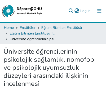
(current)
Log In
Collections
Home
Enstitüler
Eğitim Bilimleri Enstitüsü
Eğitim Bilimleri Enstitüsü Tez Koleksiyonu
All of DSpace
Üniversite öğrencilerinin psikolojik sağlamlık, nomofobi ve psikolojik uyumsuzluk düzeyleri arasındaki ilişkinin incelenmesi
Statistics
Üniversite öğrencilerinin
Analyze
psikolojik sağlamlık, nomofobi
Request/Question
ve psikolojik uyumsuzluk
düzeyleri arasındaki ilişkinin
incelenmesi