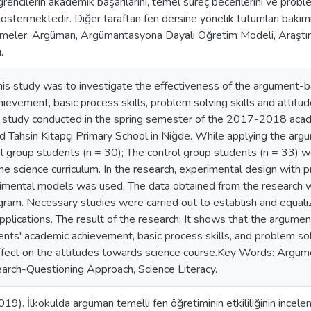
ğrencilerin akademik başarılarını, temel süreç becerilerini ve pro
 göstermektedir. Diğer taraftan fen dersine yönelik tutumları bakımı
imeler: Argüman, Argümantasyona Dayalı Öğretim Modeli, Araştı
.
his study was to investigate the effectiveness of the argument-
ievement, basic process skills, problem solving skills and attit
e study conducted in the spring semester of the 2017-2018 acad
d Tahsin Kitapçı Primary School in Niğde. While applying the ar
l group students (n = 30); The control group students (n = 33) 
he science curriculum. In the research, experimental design with 
rimental models was used. The data obtained from the research
gram. Necessary studies were carried out to establish and equali
pplications. The result of the research; It shows that the argum
ents' academic achievement, basic process skills, and problem solv
 effect on the attitudes towards science course.Key Words: Argu
arch-Questioning Approach, Science Literacy.
2019). İlkokulda argüman temelli fen öğretiminin etkililiğinin ince