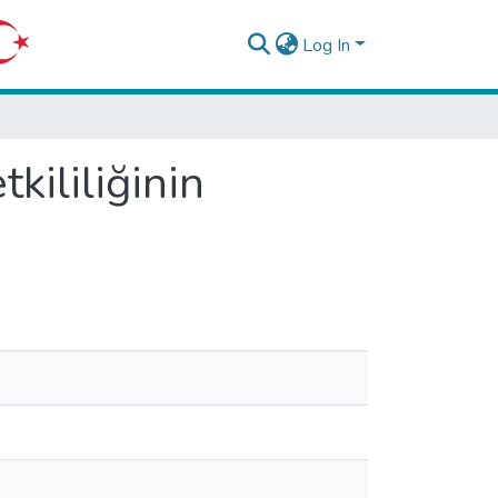
Log In
kililiğinin