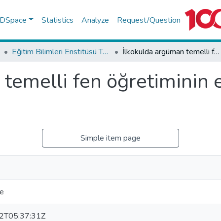
f DSpace
Statistics
Analyze
Request/Question
Eğitim Bilimleri Enstitüsü Tez Koleksiyonu
İlkokulda argüman temelli fen öğretiminin etkililiğinin incelenmesi
temelli fen öğretiminin et
Simple item page
me
2T05:37:31Z