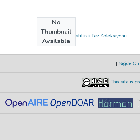
No
Collections
Thumbnail
Eğitim Bilimleri Enstitüsü Tez Koleksiyonu
Available
|
Niğde Öme
This site is 