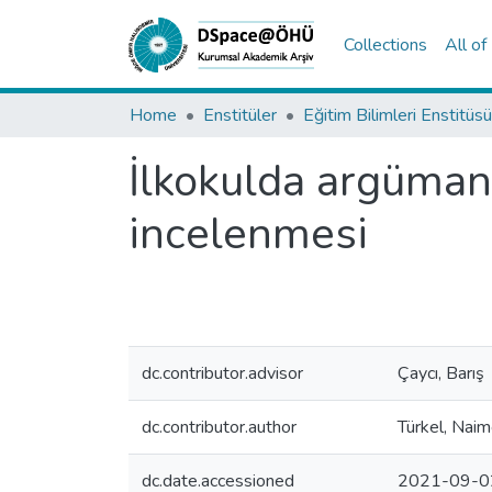
Collections
All o
Home
Enstitüler
Eğitim Bilimleri Enstitüsü
İlkokulda argüman 
incelenmesi
dc.contributor.advisor
Çaycı, Barış
dc.contributor.author
Türkel, Nai
dc.date.accessioned
2021-09-0