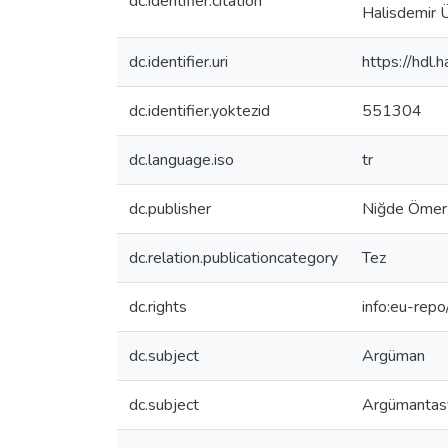
dc.identifier.citation
Halisdemir Ü
dc.identifier.uri
https://hdl
dc.identifier.yoktezid
551304
dc.language.iso
tr
dc.publisher
Niğde Ömer H
dc.relation.publicationcategory
Tez
dc.rights
info:eu-rep
dc.subject
Argüman
dc.subject
Argümantasy