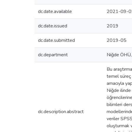
dc.date.available
2021-09-0
dc.date.issued
2019
dc.date.submitted
2019-05
dc.department
Niğde ÖHÜ, E
Bu araştırma
temel süreç 
amacıyla yap
Niğde ilinde
öğrencilerin
bilimleri d
dc.description.abstract
modellerinde
veriler SPSS
oluşturmak v