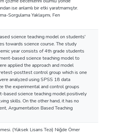
blem çözme becerilerini olumlu yönde
ndan ise anlamlı bir etki yaratmamıştır.
rma-Sorgulama Yaklaşımı, Fen
based science teaching model on students'
udes towards science course. The study
emic year consists of 4th grade students
gument-based science teaching model to
were applied the approach and model
pretest-posttest control group which is one
 were analyzed using SPSS 18 data
ze the experimental and control groups
ent-based science teaching model positively
ing skills. On the other hand, it has no
ment, Argumentation Based Teaching
lenmesi. (Yüksek Lisans Tezi) Niğde Ömer