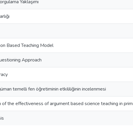
orgulama Yaklaşımı
rlığı
ion Based Teaching Model
estioning Approach
racy
üman temelli fen öğretiminin etkililiğinin incelenmesi
n of the effectiveness of argument based science teaching in prim
is