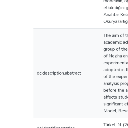
modelinin, ö
etkilediğini
Anahtar Kel
Okuryazarlığı
The aim of t
academic ach
group of th
of Neziha an
experimenta
adopted in t
dc.description.abstract
of the expe
analysis pro
before the a
affects stud
significant
Model, Rese
Türkel, N. (