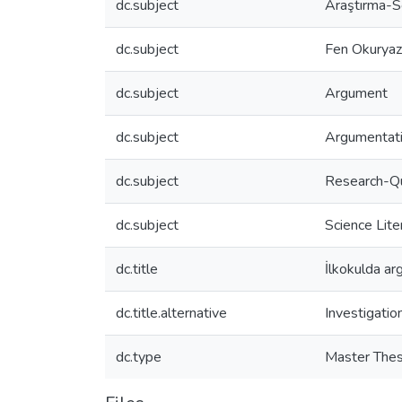
dc.subject
Araştırma-S
dc.subject
Fen Okuryaza
dc.subject
Argument
dc.subject
Argumentat
dc.subject
Research-Qu
dc.subject
Science Lite
dc.title
İlkokulda arg
dc.title.alternative
Investigatio
dc.type
Master Thes