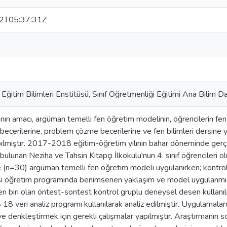
2T05:37:31Z
ğitim Bilimleri Enstitüsü, Sınıf Öğretmenliği Eğitimi Ana Bilim Da
nın amacı, argüman temelli fen öğretim modelinin, öğrencilerin fen 
becerilerine, problem çözme becerilerine ve fen bilimleri dersine yö
ılmıştır. 2017-2018 eğitim-öğretim yılının bahar döneminde gerçe
 bulunan Neziha ve Tahsin Kitapçı İlkokulu'nun 4. sınıf öğrencileri
e (n=30) argüman temelli fen öğretim modeli uygulanırken; kontrol
ersi öğretim programında benimsenen yaklaşım ve model uygulanmı
n biri olan öntest-sontest kontrol gruplu deneysel desen kullanıl
 18 veri analiz programı kullanılarak analiz edilmiştir. Uygulamala
e denkleştirmek için gerekli çalışmalar yapılmıştır. Araştırmanın 