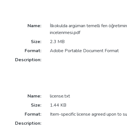
Name:
İlkokulda argüman temelli fen öğretiminin
incelenmesi.pdf
Size:
2.3 MB
Format:
Adobe Portable Document Format
Description:
Name:
license.txt
Size:
1.44 KB
Format:
Item-specific license agreed upon to s
Description: