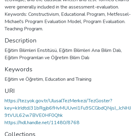
were generally included in the assessment-evaluation.
Keywords: Constructivism, Educational Program, Metfessel-
Michael's Program Evaluation Model, Program Evaluation.
Teaching Program.
Description
Eğitim Bilimleri Enstitüsü, Eğitim Bilimleri Ana Bilim Dalı,
Eğitim Programları ve Öğretim Bilim Dalı
Keywords
Eğitim ve Öğretim
,
Education and Training
URI
https://tez.yok.gov.tr/UlusalTezMerkezi/TezGoster?
key=kIrIdtdJ31bRgjb6fHvMUUvnI1Fu9SCGbdQNjsI_JcNHJ
9tVUL62w7BVE0HF0Qhk
https://hdl.handle.net/11480/8768
Collections