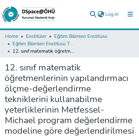
(current)
Log In
Collections
Home
Enstitüler
Eğitim Bilimleri Enstitüsü
Eğitim Bilimleri Enstitüsü Tez Koleksiyonu
All of DSpace
12. sınıf matematik öğretmenlerinin yapılandırmacı ölçme-değerlendirme tekniklerini kullanabilme yeterliklerinin Metfessel-Michael program değerlendirme modeline göre değerlendirilmesi
Statistics
12. sınıf matematik
Analyze
öğretmenlerinin yapılandırmacı
Request/Question
ölçme-değerlendirme
tekniklerini kullanabilme
yeterliklerinin Metfessel-
Michael program değerlendirme
modeline göre değerlendirilmesi