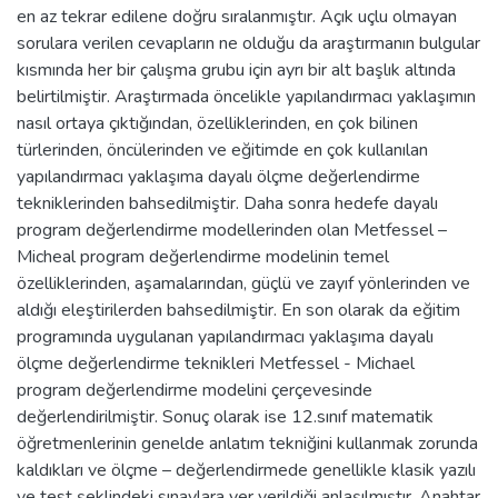
en az tekrar edilene doğru sıralanmıştır. Açık uçlu olmayan
sorulara verilen cevapların ne olduğu da araştırmanın bulgular
kısmında her bir çalışma grubu için ayrı bir alt başlık altında
belirtilmiştir. Araştırmada öncelikle yapılandırmacı yaklaşımın
nasıl ortaya çıktığından, özelliklerinden, en çok bilinen
türlerinden, öncülerinden ve eğitimde en çok kullanılan
yapılandırmacı yaklaşıma dayalı ölçme değerlendirme
tekniklerinden bahsedilmiştir. Daha sonra hedefe dayalı
program değerlendirme modellerinden olan Metfessel –
Micheal program değerlendirme modelinin temel
özelliklerinden, aşamalarından, güçlü ve zayıf yönlerinden ve
aldığı eleştirilerden bahsedilmiştir. En son olarak da eğitim
programında uygulanan yapılandırmacı yaklaşıma dayalı
ölçme değerlendirme teknikleri Metfessel - Michael
program değerlendirme modelini çerçevesinde
değerlendirilmiştir. Sonuç olarak ise 12.sınıf matematik
öğretmenlerinin genelde anlatım tekniğini kullanmak zorunda
kaldıkları ve ölçme – değerlendirmede genellikle klasik yazılı
ve test şeklindeki sınavlara yer verildiği anlaşılmıştır. Anahtar