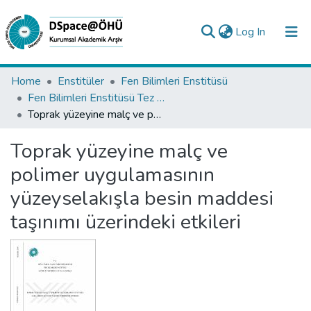
(current)
Log In
Collections
Home
Enstitüler
Fen Bilimleri Enstitüsü
Fen Bilimleri Enstitüsü Tez Koleksiyonu
All of DSpace
Toprak yüzeyine malç ve polimer uygulamasının yüzeyselakışla besin maddesi taşınımı üzerindeki etkileri
Statistics
Toprak yüzeyine malç ve
Analyze
polimer uygulamasının
Request/Question
yüzeyselakışla besin maddesi
taşınımı üzerindeki etkileri