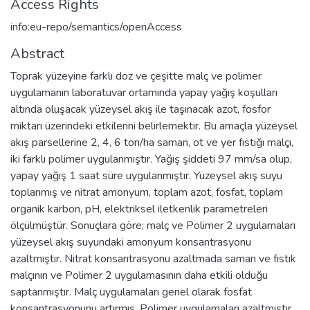
Access Rights
info:eu-repo/semantics/openAccess
Abstract
Toprak yüzeyine farklı doz ve çeşitte malç ve polimer
uygulamanın laboratuvar ortamında yapay yağış koşulları
altında oluşacak yüzeysel akış ile taşınacak azot, fosfor
miktarı üzerindeki etkilerini belirlemektir. Bu amaçla yüzeysel
akış parsellerine 2, 4, 6 ton/ha saman, ot ve yer fıstığı malçı,
iki farklı polimer uygulanmıştır. Yağış şiddeti 97 mm/sa olup,
yapay yağış 1 saat süre uygulanmıştır. Yüzeysel akış suyu
toplanmış ve nitrat amonyum, toplam azot, fosfat, toplam
organik karbon, pH, elektriksel iletkenlik parametreleri
ölçülmüştür. Sonuçlara göre; malç ve Polimer 2 uygulamaları
yüzeysel akış suyundaki amonyum konsantrasyonu
azaltmıştır. Nitrat konsantrasyonu azaltmada saman ve fıstık
malçının ve Polimer 2 uygulamasının daha etkili olduğu
saptanmıştır. Malç uygulamaları genel olarak fosfat
konsantrasyonunu artırmış, Polimer uygulamaları azaltmıştır.