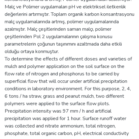
Malç ve Polimer uygulamaları pH ve elektriksel iletkenlik
değerlerini artırmıştır. Toplam organik karbon konsantrasyonu
malç uygulamalarında artmış, polimer uygulamalarında
azalmıştır. Malç çeşitlerinden saman malçı, polimer
çeşitlerinden Pol 2 uygulamalarının çalışma konusu
parametrelerin çoğunun taşınımını azaltmada daha etkili
olduğu ortaya konmuştur.
To determine the effects of different doses and varieties of
mulch and polymer application on the soil surface on the
flow rate of nitrogen and phosphorus to be carried by
superficial flow that will occur under artificial precipitation
conditions in laboratory environment. For this purpose, 2, 4,
6 tons / ha straw, grass and peanut mulch, two different
polymers were applied to the surface flow plots.
Precipitation intensity was 97 mm / h and artificial
precipitation was applied for 1 hour. Surface runoff water
was collected and nitrate ammonium, total nitrogen,
phosphate, total organic carbon, pH, electrical conductivity