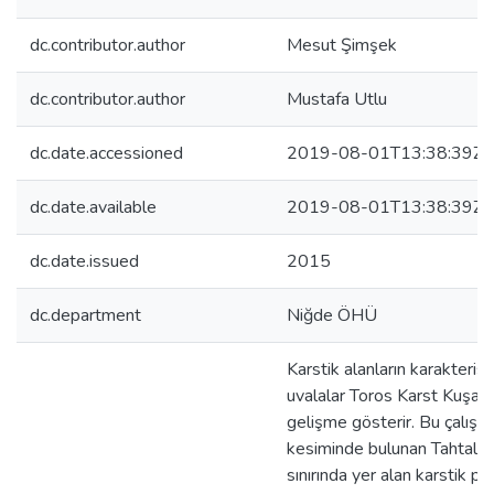
dc.contributor.author
Mesut Şimşek
dc.contributor.author
Mustafa Utlu
dc.date.accessioned
2019-08-01T13:38:39Z
dc.date.available
2019-08-01T13:38:39Z
dc.date.issued
2015
dc.department
Niğde ÖHÜ
Karstik alanların karakterist
uvalalar Toros Karst Kuşağı
gelişme gösterir. Bu çalışm
kesiminde bulunan Tahtalı 
sınırında yer alan karstik p