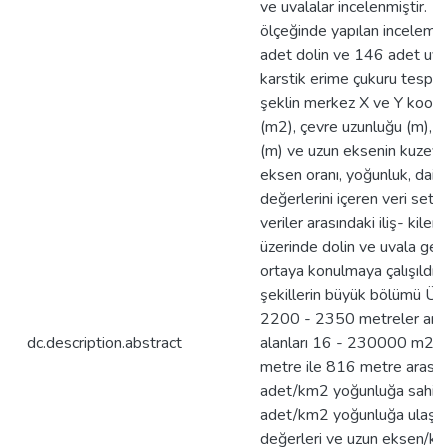
ve uvalalar incelenmiştir. 1
ölçeğinde yapılan inceleme
adet dolin ve 146 adet uv
karstik erime çukuru tespit
şeklin merkez X ve Y koordin
(m2), çevre uzunluğu (m), u
(m) ve uzun eksenin kuzey il
eksen oranı, yoğunluk, dair
değerlerini içeren veri seti 
veriler arasındaki iliş- kiler
üzerinde dolin ve uvala gel
ortaya konulmaya çalışıldı. 
şekillerin büyük bölümü Üst
2200 - 2350 metreler arası
dc.description.abstract
alanları 16 - 230000 m2, 
metre ile 816 metre arasın
adet/km2 yoğunluğa sahip
adet/km2 yoğunluğa ulaşır. 
değerleri ve uzun eksen/kısa