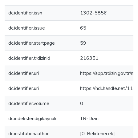
dc.identifier.issn
1302-5856
dc.identifier.issue
65
dc.identifier.startpage
59
dc.identifier.trdizinid
216351
dc.identifier.uri
https://app.trdizin.gov.
dc.identifier.uri
https://hdl.handle.net/11
dc.identifier.volume
0
dc.indekslendigikaynak
TR-Dizin
dc.institutionauthor
[0-Belirlenecek]