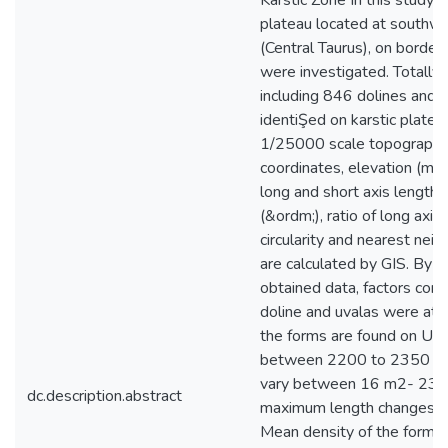
Karstic Zone In this study, 
plateau located at southwe
(Central Taurus), on borde
were investigated. Totally 
including 846 dolines and
identiŞed on karstic plateau
1/25000 scale topographic
coordinates, elevation (m),
long and short axis length (
(&ordm;), ratio of long axis 
circularity and nearest neig
are calculated by GIS. By 
obtained data, factors cont
doline and uvalas were att
the forms are found on Up
between 2200 to 2350 met
vary between 16 m2- 2300
dc.description.abstract
maximum length changes 
Mean density of the forms 