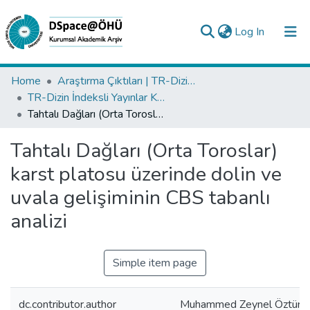
(current)
Log In
Collections
Home
Araştırma Çıktıları | TR-Dizin | WoS | Scopus | PubMed
TR-Dizin İndeksli Yayınlar Koleksiyonu
All of DSpace
Tahtalı Dağları (Orta Toroslar) karst platosu üzerinde dolin ve uvala gelişiminin CBS tabanlı analizi
Statistics
Tahtalı Dağları (Orta Toroslar)
Analyze
karst platosu üzerinde dolin ve
Request/Question
uvala gelişiminin CBS tabanlı
analizi
Simple item page
dc.contributor.author
Muhammed Zeynel Öztürk