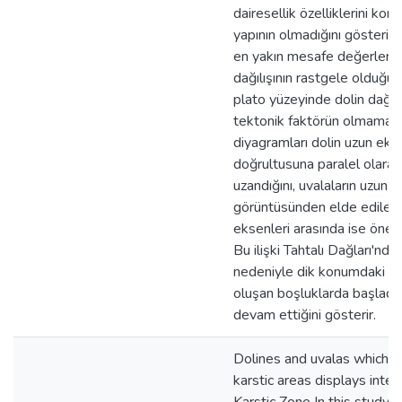
dairesellik özelliklerini koru
yapının olmadığını gösterir.
en yakın mesafe değerlerinin 
dağılışının rastgele olduğun
plato yüzeyinde dolin dağılı
tektonik faktörün olmaması
diyagramları dolin uzun eks
doğrultusuna paralel olar
uzandığını, uvalaların uzun e
görüntüsünden elde edilen ç
eksenleri arasında ise önemli
Bu ilişki Tahtalı Dağları'nd
nedeniyle dik konumdaki ta
oluşan boşluklarda başladığ
devam ettiğini gösterir.
Dolines and uvalas which ar
karstic areas displays inte