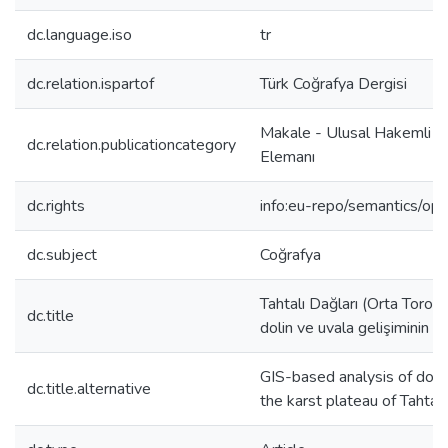
dc.language.iso
tr
dc.relation.ispartof
Türk Coğrafya Dergisi
Makale - Ulusal Hakemli D
dc.relation.publicationcategory
Elemanı
dc.rights
info:eu-repo/semantics/op
dc.subject
Coğrafya
Tahtalı Dağları (Orta Torosl
dc.title
dolin ve uvala gelişiminin C
GIS-based analysis of dol
dc.title.alternative
the karst plateau of Tahtal