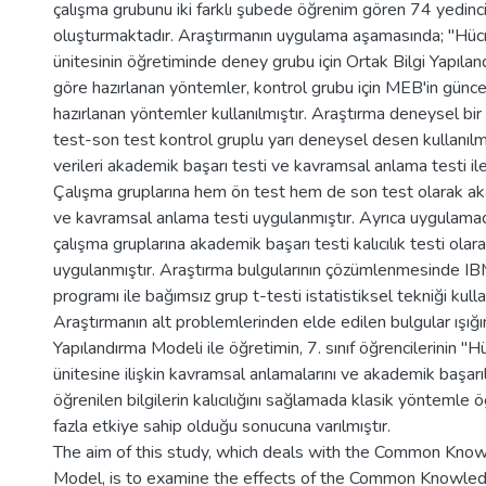
çalışma grubunu iki farklı şubede öğrenim gören 74 yedinci 
oluşturmaktadır. Araştırmanın uygulama aşamasında; "Hüc
ünitesinin öğretiminde deney grubu için Ortak Bilgi Yapıla
göre hazırlanan yöntemler, kontrol grubu için MEB'in günc
hazırlanan yöntemler kullanılmıştır. Araştırma deneysel bir
test-son test kontrol gruplu yarı deneysel desen kullanılmı
verileri akademik başarı testi ve kavramsal anlama testi ile
Çalışma gruplarına hem ön test hem de son test olarak ak
ve kavramsal anlama testi uygulanmıştır. Ayrıca uygulama
çalışma gruplarına akademik başarı testi kalıcılık testi olar
uygulanmıştır. Araştırma bulgularının çözümlenmesinde 
programı ile bağımsız grup t-testi istatistiksel tekniği kullan
Araştırmanın alt problemlerinden elde edilen bulgular ışığı
Yapılandırma Modeli ile öğretimin, 7. sınıf öğrencilerinin 
ünitesine ilişkin kavramsal anlamalarını ve akademik başarıl
öğrenilen bilgilerin kalıcılığını sağlamada klasik yöntemle
fazla etkiye sahip olduğu sonucuna varılmıştır.
The aim of this study, which deals with the Common Kno
Model, is to examine the effects of the Common Knowled