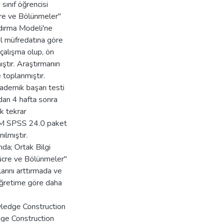
sınıf öğrencisi
re ve Bölünmeler"
ndırma Modeli'ne
el müfredatına göre
 çalışma olup, ön
ştır. Araştırmanın
 toplanmıştır.
ademik başarı testi
dan 4 hafta sonra
ak tekrar
IBM SPSS 24.0 paket
ılmıştır.
nda; Ortak Bilgi
"Hücre ve Bölünmeler"
arını arttırmada ve
 öğretime göre daha
wledge Construction
ge Construction