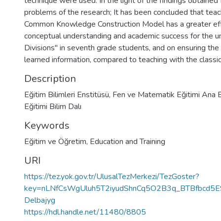
technique were used. In the light of the findings obtained
problems of the research; It has been concluded that teac
Common Knowledge Construction Model has a greater effe
conceptual understanding and academic success for the uni
Divisions" in seventh grade students, and on ensuring th
learned information, compared to teaching with the classi
Description
Eğitim Bilimleri Enstitüsü, Fen ve Matematik Eğitimi Ana Bi
Eğitimi Bilim Dalı
Keywords
Eğitim ve Öğretim
,
Education and Training
URI
https://tez.yok.gov.tr/UlusalTezMerkezi/TezGoster?
key=nLNfCsWgUluh5T2iyudShnCq5O2B3q_BTBfbcd5E
Delbajyg
https://hdl.handle.net/11480/8805