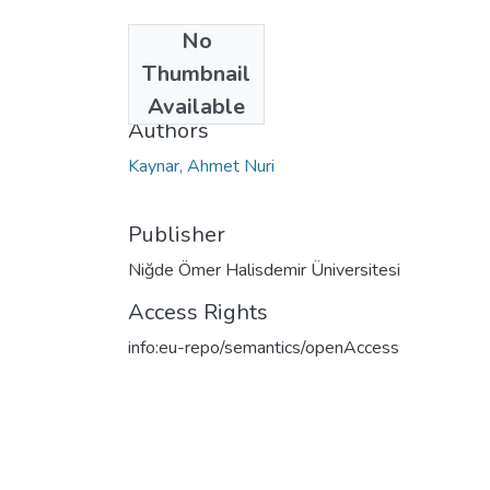
No
Date
Thumbnail
2023
Available
Authors
Kaynar, Ahmet Nuri
Publisher
Niğde Ömer Halisdemir Üniversitesi
Access Rights
info:eu-repo/semantics/openAccess