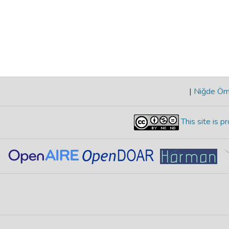
|
Niğde Öme
This site is 