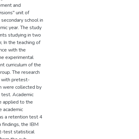
vement and
sions" unit of
 secondary school in
emic year. The study
nts studying in two
; In the teaching of
ance with the
he experimental
t curriculum of the
group. The research
 with pretest-
h were collected by
 test. Academic
 applied to the
he academic
s a retention test 4
h findings, the IBM
test statistical