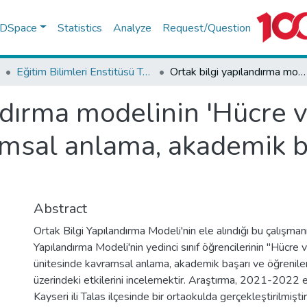
f DSpace
Statistics
Analyze
Request/Question
Eğitim Bilimleri Enstitüsü Tez Koleksiyonu
Ortak bilgi yapılandırma modelinin 'Hücre ve bölünmeler' ünitesindeki kavramsal anlama, akademik başarı ve kalıcılığa etkisi
ndırma modelinin 'Hücre 
msal anlama, akademik baş
Abstract
Ortak Bilgi Yapılandırma Modeli'nin ele alındığı bu çalışman
Yapılandırma Modeli'nin yedinci sınıf öğrencilerinin "Hücre
ünitesinde kavramsal anlama, akademik başarı ve öğrenilen bi
üzerindeki etkilerini incelemektir. Araştırma, 2021-2022 e
Kayseri ili Talas ilçesinde bir ortaokulda gerçekleştirilmişti