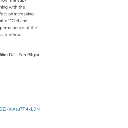
 from the sub-
hing with the
ct on increasing
t of "Cell and
e permanence of the
cal method.
lim Dalı, Fen Bilgisi
SZJKalXauTP4kL0M