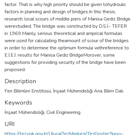
factor. That is why high priority should be given tohydroulic
factors in planning and design of bridges.In this thesis,
research; local scours of middle piers of Manisa Gediz Bridge
werestudied. The bridge was constructed by D.S.İ.- TEFER
in 1969.Mainly, serious theoretical and amprical formulas
were used for calculating theamount of scour of the bridges
in order to determine the optimum formula withreference to
E.İ.E.İ. results for Manisa Gediz BridgeMorover, some
suggestions for providing security of the bridge have been
proposed.
Description
Fen Bilimleri Enstitüsü, İnşaat Mühendisliği Ana Bilim Dalı
Keywords
İnşaat Mühendisliği
,
Civil Engineering
URI
https://tez.yok.gov.tr/UlusalTezMerkezi/TezGoster?key=-