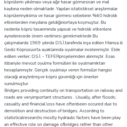
köprülerin yıkılması veya ağır hasar görmesican ve mal
kaybına neden olmaktadır. Yapılan istatistiksel araştırmalar
köprülerinyıkılma ve hasar görmesi sebebinin %60 hidrolik
etkenlerden meydana geldiğiniortaya koymuştur. Bu
nedenle köprü tasarımında yapısal ve hidrolik etkenlere
aynıderecede önem verilmesi gerekmektedir.Bu
çalışmalarda 1969 yılında D.S.İ.tarafında inşa edilen Manisa ili
Gediz Köprüsüorta ayaklarında oyulmalar incelenmiştir. Elde
edilen veriler; D.S.İ. - TEFERprojelerinden alınmıştır. Esas
itibariyle mevcut oyulma formülleri ile oyulmamiktarı
hesaplanmıştır. Gerçek oyulmayı veren formülün hangisi
olacağı araştırılmışve köprü güvenliği için öneriler
sunulmuştur.
Bridges providing continuity on transportation on railway and
roads are veryimportant structures . Usually, after floods;
casualty and financial loss have oftenbeen occured due to
demolition and destruction of bridges. According to
statisticalresearchs mostly hydraulic factors have been play
an effective role on damage ofbridges rather than other