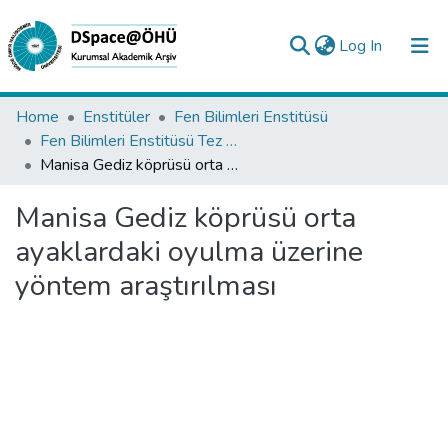
(current)
Log In
Collections
Home
Enstitüler
Fen Bilimleri Enstitüsü
Fen Bilimleri Enstitüsü Tez Koleksiyonu
All of DSpace
Manisa Gediz köprüsü orta ayaklardaki oyulma üzerine yöntem araştırılması
Statistics
Manisa Gediz köprüsü orta
Analyze
ayaklardaki oyulma üzerine
Request/Question
yöntem araştırılması