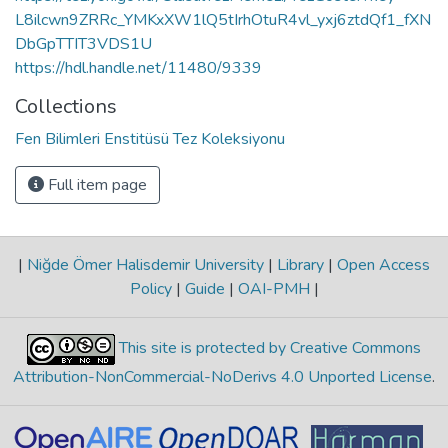
L8ilcwn9ZRRc_YMKxXW1lQ5tIrhOtuR4vl_yxj6ztdQf1_fXN
DbGpTTIT3VDS1U
https://hdl.handle.net/11480/9339
Collections
Fen Bilimleri Enstitüsü Tez Koleksiyonu
Full item page
|
Niğde Ömer Halisdemir University
|
Library
|
Open Access
Policy
|
Guide
|
OAI-PMH
|
This site is protected by Creative Commons
Attribution-NonCommercial-NoDerivs 4.0 Unported License
.