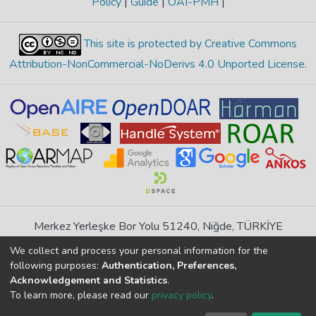
Policy
|
Guide
|
OAI-PMH
|
This site is protected by Creative Commons
Attribution-NonCommercial-NoDerivs 4.0 Unported License
.
Merkez Yerleşke Bor Yolu 51240, Niğde, TÜRKİYE
If you find any errors in content please report us
We collect and process your personal information for the
following purposes:
Authentication, Preferences,
Acknowledgement and Statistics
.
DSpace 7.6.1, Powered by
İdeal DSpace
To learn more, please read our
privacy policy
.
DSpace software
copyright © 2002-2026
LYRASIS