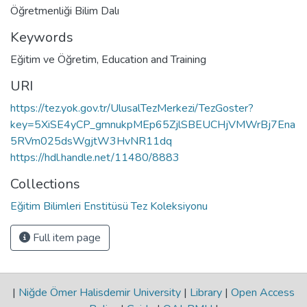
Öğretmenliği Bilim Dalı
Keywords
Eğitim ve Öğretim
,
Education and Training
URI
https://tez.yok.gov.tr/UlusalTezMerkezi/TezGoster?
key=5XiSE4yCP_gmnukpMEp65ZjlSBEUCHjVMWrBj7Ena
5RVm025dsWgjtW3HvNR11dq
https://hdl.handle.net/11480/8883
Collections
Eğitim Bilimleri Enstitüsü Tez Koleksiyonu
Full item page
|
Niğde Ömer Halisdemir University
|
Library
|
Open Access