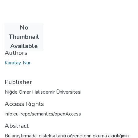
No
Date
Thumbnail
2022
Available
Authors
Karatay, Nur
Publisher
Niğde Ömer Halisdemir Üniversitesi
Access Rights
info:eu-repo/semantics/openAccess
Abstract
Bu araştırmada, disleksi tanılı öğrencilerin okuma akıcılığının