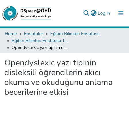
(current)
Log In
Collections
Home
Enstitüler
Eğitim Bilimleri Enstitüsü
Eğitim Bilimleri Enstitüsü Tez Koleksiyonu
All of DSpace
Opendyslexic yazı tipinin disleksili öğrencilerin akıcı okuma ve okuduğunu anlama becerilerine etkisi
Statistics
Opendyslexic yazı tipinin
Analyze
disleksili öğrencilerin akıcı
Request/Question
okuma ve okuduğunu anlama
becerilerine etkisi