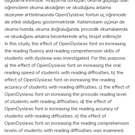
uygulama evresidir. Araştırma sonuçları, okuma güçlüğü olan
öğrencilerin okuma akıcılığının ve okuduğunu anlama
düzeyinin arttırılmasında OpenDyslexic fontun üç öğrencide
de etkili olduğunu göstermektedir. Katılımcıların üçünün de
okuma hızında, okuma doğruluğunda, prozodik okumalarında
ve okuduğunu anlama becerilerinde artış tespit edilmiştir.
In this study, the effect of OpenDyslexic font on increasing
the reading fluency and reading comprehension skills of
students with dyslexia was investigated. For this purpose;
a) the effect of OpenDyslexic font on increasing the oral
reading speed of students with reading difficulties, b) the
effect of OpenDyslexic font on increasing the reading
accuracy of students with reading difficulties, c) the effect of
OpenDyslexic font on increasing the prosodic reading level
of students with reading difficulties, d) the effect of
OpenDyslexic font in increasing the reading accuracy of
students with reading difficulties, e) the effect of
OpenDyslexic font on increasing the reading comprehension
levels of students with reading difficulties was examined.