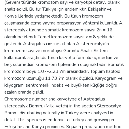
(Geven) türünde kromozom sayı ve karyotipi detaylı olarak
analiz edildi. Bu tür Türkiye için endemiktir, Eskişehir ve
Konya illerinde yetişmektedir. Bu türün kromozom
çalışmasında ezme yayma preparasyon yöntemi kullanıldı. A.
stereocalyx türünde somatik kromozom sayısı 2n = 16
olarak belirlendi. Temel kromozom sayısı x = 8 şeklinde
gözlendi. Astragalus cinsine ait olan A. stereocalyx’in
kromozom sayı ve morfolojisi Görüntü Analiz Sistemi
kullanılarak araştırıldı. Türün karyotip formülü üç median ve
beş submedian kromozom tiplerinden oluşmaktadır. Somatik
kromozom boyu 1.07-2.23 ?m arasındadır. Toplam haploid
kromozom uzunluğu 11.73 ?m olarak ölçüldü. Karyogram ve
idiyogramı sentromerik indeks ve büyükten küçüğe doğru
azalan oranda çizildi.
Chromosome number and karyotype of Astragalus
stereocalyx Bornm. (Milk-vetch) in the section Stereocalyx
Bornm. distributing naturally in Turkey were analyzed in
detail. This species is endemic to Turkey and growing in
Eskişehir and Konya provinces. Squash preparation method