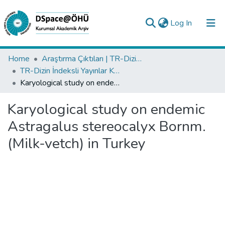
(current)
Log In
Collections
Home
Araştırma Çıktıları | TR-Dizin | WoS | Scopus | PubMed
TR-Dizin İndeksli Yayınlar Koleksiyonu
All of DSpace
Karyological study on endemic Astragalus stereocalyx Bornm. (Milk-vetch) in Turkey
Statistics
Karyological study on endemic
Analyze
Astragalus stereocalyx Bornm.
Request/Question
(Milk-vetch) in Turkey