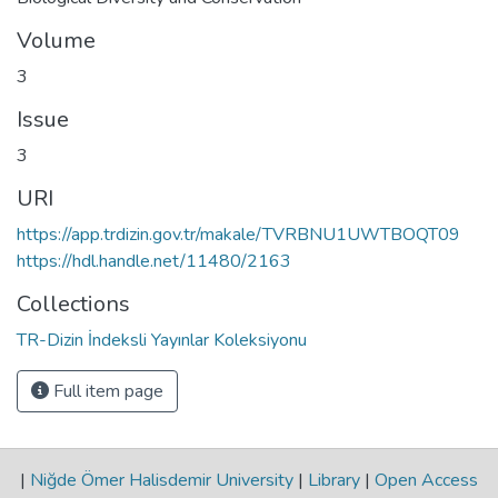
Volume
3
Issue
3
URI
https://app.trdizin.gov.tr/makale/TVRBNU1UWTBOQT09
https://hdl.handle.net/11480/2163
Collections
TR-Dizin İndeksli Yayınlar Koleksiyonu
Full item page
|
Niğde Ömer Halisdemir University
|
Library
|
Open Access