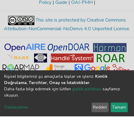
Policy
|
Guide
|
OAI-PMH
|
This site is protected by Creative Commons
Attribution-NonCommercial-NoDerivs 4.0 Unported License
.
Kişisel bilgilerinizi şu amaçlarla toplar ve işleriz:
Kimlik
Doğrulama, Tercihler, Onay ve İstatistikler
.
Daha fazla bilgi edinmek için lütfen
gizlilik politikası
sayfamızı
okuyun.
Merkez Yerleşke Bor Yolu 51240, Niğde, TÜRKİYE
If you find any errors in content please report us
Özelleştirme
Reddet
Tamam
DSpace 7.6.1, Powered by
İdeal DSpace
DSpace software
copyright © 2002-2026
LYRASIS