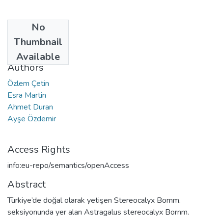
No
Date
Thumbnail
2010
Available
Authors
Özlem Çetin
Esra Martin
Ahmet Duran
Ayşe Özdemir
Access Rights
info:eu-repo/semantics/openAccess
Abstract
Türkiye’de doğal olarak yetişen Stereocalyx Bornm.
seksiyonunda yer alan Astragalus stereocalyx Bornm.