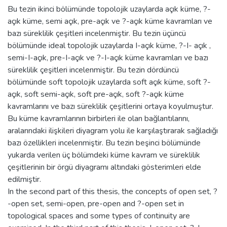
Bu tezin ikinci bölümünde topolojik uzaylarda açık küme, ?-
açık küme, semi açık, pre-açık ve ?-açık küme kavramları ve
bazı süreklilik çeşitleri incelenmiştir. Bu tezin üçüncü
bölümünde ideal topolojik uzaylarda I-açık küme, ?-I- açık ,
semi-I-açık, pre-I-açık ve ?-I-açık küme kavramları ve bazı
süreklilik çeşitleri incelenmiştir. Bu tezin dördüncü
bölümünde soft topolojik uzaylarda soft açık küme, soft ?-
açık, soft semi-açık, soft pre-açık, soft ?-açık küme
kavramlarını ve bazı süreklilik çeşitlerini ortaya koyulmuştur.
Bu küme kavramlarının birbirleri ile olan bağlantılarını,
aralarındaki ilişkileri diyagram yolu ile karşılaştırarak sağladığı
bazı özellikleri incelenmiştir. Bu tezin beşinci bölümünde
yukarda verilen üç bölümdeki küme kavram ve süreklilik
çeşitlerinin bir örgü diyagramı altındaki gösterimleri elde
edilmiştir.
In the second part of this thesis, the concepts of open set, ?
-open set, semi-open, pre-open and ?-open set in
topological spaces and some types of continuity are