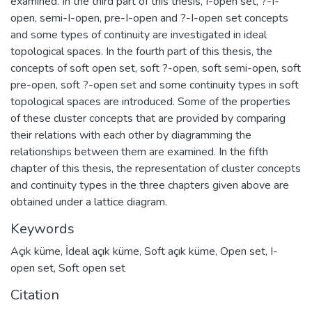
examined. In the third part of this thesis, I-open set, ?-I-
open, semi-I-open, pre-I-open and ?-I-open set concepts
and some types of continuity are investigated in ideal
topological spaces. In the fourth part of this thesis, the
concepts of soft open set, soft ?-open, soft semi-open, soft
pre-open, soft ?-open set and some continuity types in soft
topological spaces are introduced. Some of the properties
of these cluster concepts that are provided by comparing
their relations with each other by diagramming the
relationships between them are examined. In the fifth
chapter of this thesis, the representation of cluster concepts
and continuity types in the three chapters given above are
obtained under a lattice diagram.
Keywords
Açık küme
,
İdeal açık küme
,
Soft açık küme
,
Open set
,
I-
open set
,
Soft open set
Citation