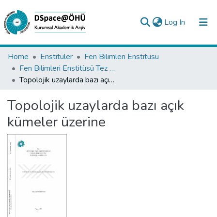
(current)
Log In
Collections
Home
Enstitüler
Fen Bilimleri Enstitüsü
Fen Bilimleri Enstitüsü Tez Koleksiyonu
All of DSpace
Topolojik uzaylarda bazı açık kümeler üzerine
Statistics
Topolojik uzaylarda bazı açık
Analyze
kümeler üzerine
Request/Question