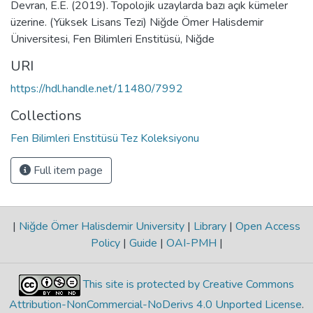
Devran, E.E. (2019). Topolojik uzaylarda bazı açık kümeler
üzerine. (Yüksek Lisans Tezi) Niğde Ömer Halisdemir
Üniversitesi, Fen Bilimleri Enstitüsü, Niğde
URI
https://hdl.handle.net/11480/7992
Collections
Fen Bilimleri Enstitüsü Tez Koleksiyonu
Full item page
|
Niğde Ömer Halisdemir University
|
Library
|
Open Access
Policy
|
Guide
|
OAI-PMH
|
This site is protected by Creative Commons
Attribution-NonCommercial-NoDerivs 4.0 Unported License
.