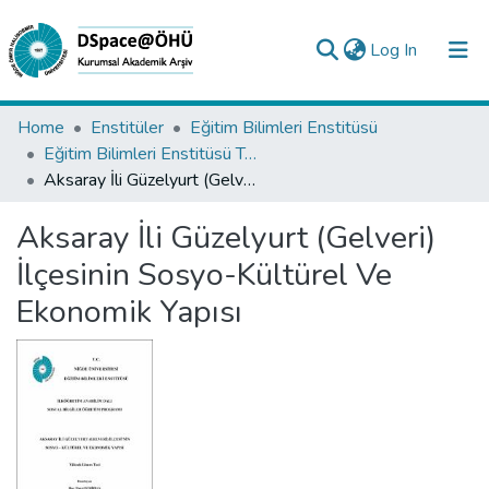
(current)
Log In
Collections
Home
Enstitüler
Eğitim Bilimleri Enstitüsü
Eğitim Bilimleri Enstitüsü Tez Koleksiyonu
All of DSpace
Aksaray İli Güzelyurt (Gelveri) İlçesinin Sosyo-Kültürel Ve Ekonomik Yapısı
Statistics
Aksaray İli Güzelyurt (Gelveri)
Analyze
İlçesinin Sosyo-Kültürel Ve
Request/Question
Ekonomik Yapısı